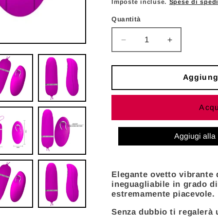
di
Imposte incluse.
Spese di sped
listino
Quantità
Diminuisci
Aumenta
quantità
quantità
per
per
PRETTY
PRETTY
Aggiungi
LOVE
LOVE
-
-
Acqu
UOVO
UOVO
VIBRANTE
VIBRANTE
DEBBY
DEBBY
Aggiugi alla 
CON
CON
CONTROLLO
CONTROL
Elegante ovetto vibrante d
ineguagliabile in grado d
estremamente piacevole.
Senza dubbio ti regalerà 