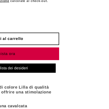
izione
calcolate al check-out.
c
a
 al carrello
ista ora
lista dei desideri
LO
i colore Lilla di qualità
i offrire una stimolazione
una cavalcata