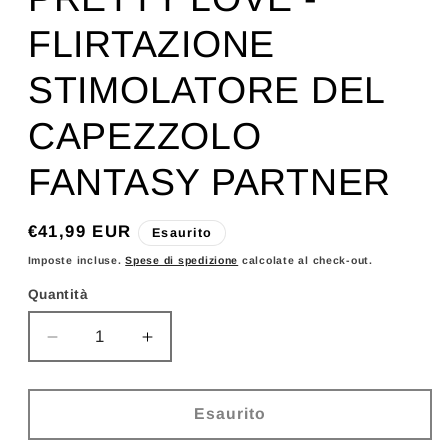
FLIRTAZIONE
STIMOLATORE DEL
CAPEZZOLO
FANTASY PARTNER
Prezzo
€41,99 EUR
Esaurito
di
Imposte incluse.
Spese di spedizione
calcolate al check-out.
listino
Quantità
Diminuisci
Aumenta
quantità
quantità
per
per
PRETTY
PRETTY
Esaurito
LOVE
LOVE