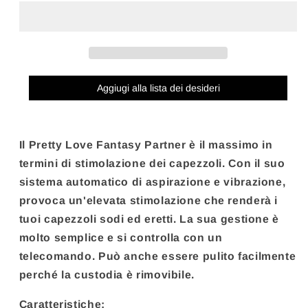
-
-
FLIRTAZIONE
FLIRTAZIONE
STIMOLATORE
STIMOLATORE
DEL
DEL
CAPEZZOLO
CAPEZZOLO
FANTASY
FANTASY
Aggiugi alla lista dei desideri
PARTNER
PARTNER
Il Pretty Love Fantasy Partner è il massimo in
termini di stimolazione dei capezzoli. Con il suo
sistema automatico di aspirazione e vibrazione,
provoca un'elevata stimolazione che renderà i
tuoi capezzoli sodi ed eretti. La sua gestione è
molto semplice e si controlla con un
telecomando. Può anche essere pulito facilmente
perché la custodia è rimovibile.
Caratteristiche: