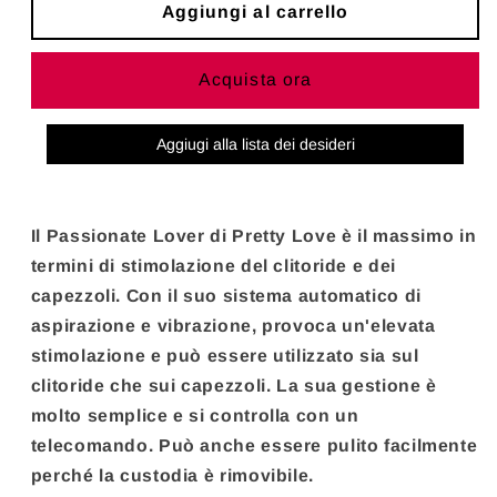
PRETTY
PRETTY
Aggiungi al carrello
LOVE
LOVE
-
-
Acquista ora
FLIRTATION
FLIRTATION
VENTOSA
VENTOSA
STIMOLANTE
STIMOLANTE
Aggiugi alla lista dei desideri
PER
PER
LAMANTE
LAMANTE
APPASSIONATO
APPASSIONATO
Il Passionate Lover di Pretty Love è il massimo in
termini di stimolazione del clitoride e dei
capezzoli. Con il suo sistema automatico di
aspirazione e vibrazione, provoca un'elevata
stimolazione e può essere utilizzato sia sul
clitoride che sui capezzoli. La sua gestione è
molto semplice e si controlla con un
telecomando. Può anche essere pulito facilmente
perché la custodia è rimovibile.