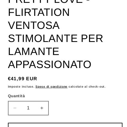
FLIRTATION
VENTOSA
STIMOLANTE PER
LAMANTE
APPASSIONATO
Prezzo
€41,99 EUR
di
Imposte incluse.
Spese di spedizione
calcolate al check-out.
listino
Quantità
Diminuisci
Aumenta
quantità
quantità
per
per