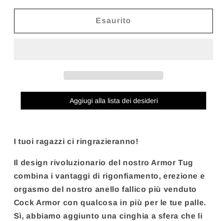
per
per
PERFECT
PERFECT
Esaurito
FIT
FIT
BRAND
BRAND
-
-
ARMOUR
ARMOUR
TUG
TUG
TRANSPARENTE
TRANSPARENTE
Aggiugi alla lista dei desideri
I tuoi ragazzi ci ringrazieranno!
Il design rivoluzionario del nostro Armor Tug
combina i vantaggi di rigonfiamento, erezione e
orgasmo del nostro anello fallico più venduto
Cock Armor con qualcosa in più per le tue palle.
Sì, abbiamo aggiunto una cinghia a sfera che li