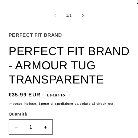
finestra
modale
su
1
/
2
PERFECT FIT BRAND
PERFECT FIT BRAND
- ARMOUR TUG
TRANSPARENTE
Prezzo
€35,99 EUR
Esaurito
di
Imposte incluse.
Spese di spedizione
calcolate al check-out.
listino
Quantità
Diminuisci
Aumenta
quantità
quantità