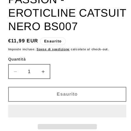
EROTICLINE CATSUIT
NERO BS007
Prezzo
€11,99 EUR
Esaurito
di
Imposte incluse.
Spese di spedizione
calcolate al check-out.
listino
Quantità
Diminuisci
Aumenta
quantità
quantità
per
per
PASSION
PASSION
Esaurito
-
-
EROTICLINE
EROTICLINE
CATSUIT
CATSUIT
NERO
NERO
BS007
BS007