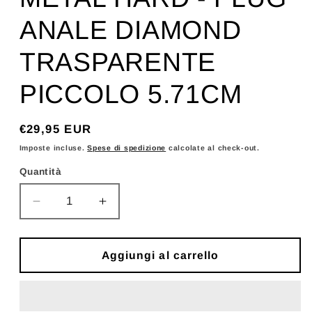
ANALE DIAMOND
TRASPARENTE
PICCOLO 5.71CM
Prezzo
€29,95 EUR
di
Imposte incluse.
Spese di spedizione
calcolate al check-out.
listino
Quantità
Diminuisci
Aumenta
quantità
quantità
per
per
METAL
METAL
Aggiungi al carrello
HARD
HARD
-
-
PLUG
PLUG