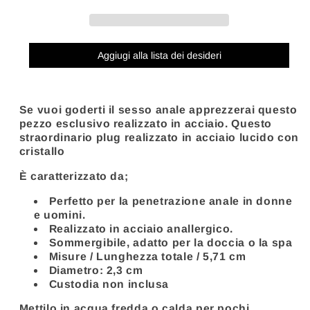
ANALE
ANALE
DIAMOND
DIAMOND
TRASPARENTE
TRASPARENTE
PICCOLO
PICCOLO
Aggiugi alla lista dei desideri
5.71CM
5.71CM
Se vuoi goderti il sesso anale apprezzerai questo
pezzo esclusivo realizzato in acciaio. Questo
straordinario plug realizzato in acciaio lucido con
cristallo
È caratterizzato da;
Perfetto per la penetrazione anale in donne
e uomini.
Realizzato in acciaio anallergico.
Sommergibile, adatto per la doccia o la spa
Misure / Lunghezza totale / 5,71 cm
Diametro: 2,3 cm
Custodia non inclusa
Mettilo in acqua fredda o calda per pochi