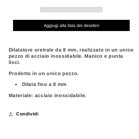
URETRALE
URETRALE
IN
IN
ACCIAIO
ACCIAIO
DA
DA
Aggiugi alla lista dei desideri
8
8
MM
MM
Dilatatore uretrale da 8 mm, realizzato in un unico
pezzo di acciaio inossidabile. Manico e punta
lisci.
Prodotto in un unico pezzo.
Dilata fino a 8 mm
Materiale: acciaio inossidabile.
Condividi