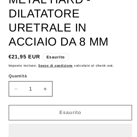
DILATATORE
URETRALE IN
ACCIAIO DA 8 MM
Prezzo
€21,95 EUR
Esaurito
di
Imposte incluse.
Spese di spedizione
calcolate al check-out.
listino
Quantità
Diminuisci
Aumenta
quantità
quantità
per
per
METAL
METAL
Esaurito
HARD
HARD
-
-
DILATATORE
DILATATORE