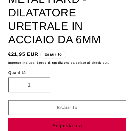
DILATATORE
URETRALE IN
ACCIAIO DA 6MM
Prezzo
€21,95 EUR
Esaurito
di
Imposte incluse.
Spese di spedizione
calcolate al check-out.
listino
Quantità
Diminuisci
Aumenta
quantità
quantità
per
per
METAL
METAL
Esaurito
HARD
HARD
-
-
Acquista ora
DILATATORE
DILATATORE