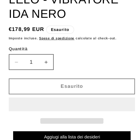
IDA NERO
Prezzo
€178,99 EUR
Esaurito
di
Imposte incluse.
Spese di spedizione
calcolate al check-out.
listino
Quantità
Diminuisci
Aumenta
quantità
quantità
per
per
LELO
LELO
Esaurito
-
-
VIBRATORE
VIBRATORE
IDA
IDA
NERO
NERO
Aggiugi alla lista dei desideri