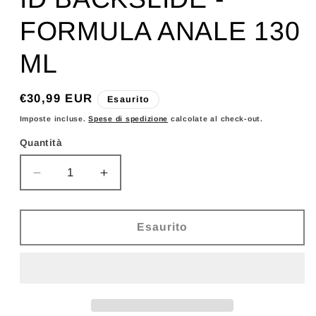
FORMULA ANALE 130
ML
Prezzo
€30,99 EUR
Esaurito
di
Imposte incluse.
Spese di spedizione
calcolate al check-out.
listino
Quantità
Diminuisci
Aumenta
quantità
quantità
per
per
ID
ID
Esaurito
BACKSLIDE
BACKSLIDE
-
-
FORMULA
FORMULA
ANALE
ANALE
130
130