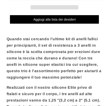
SET
SET
3
3
ANELLI
ANELLI
STAMINA
STAMINA
Aggiugi alla lista dei desideri
IN
IN
SILICONE
SILICONE
Quando stai cercando l'ultimo kit di anelli fallici
per principianti, il set di resistenza a 3 anelli in
silicone è la scelta comprovata per erezioni dure
come la roccia che durano e durano! Con tre
anelli in silicone super elastici tra cui scegliere,
questo trio è l'assortimento perfetto per aiutarti a
raggiungere il tuo massimo potenziale!
Realizzati con il nostro silicone Elite privo di
ftalati e sicuro per il corpo, i tre anelli ad alte
prestazioni vanno da 1,25 "(3,2 cm) a 2" (5,1 cm).