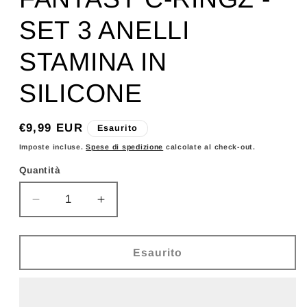
SET 3 ANELLI
STAMINA IN
SILICONE
Prezzo
€9,99 EUR
Esaurito
di
Imposte incluse.
Spese di spedizione
calcolate al check-out.
listino
Quantità
Diminuisci
Aumenta
quantità
quantità
per
per
FANTASY
FANTASY
Esaurito
C-
C-
RINGZ
RINGZ
-
-