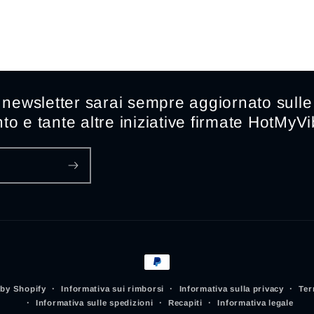
a newsletter sarai sempre aggiornato sulle 
to e tante altre iniziative firmate HotMyV
Metodi
di
Informativa sui rimborsi
Informativa sulla privacy
Ter
by Shopify
pagamento
Informativa sulle spedizioni
Recapiti
Informativa legale