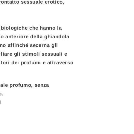
 contatto sessuale erotico,
 biologiche che hanno la
obo anteriore della ghiandola
ano affinché secerna gli
iare gli stimoli sessuali e
ettori dei profumi e attraverso
ale profumo, senza
o.
l