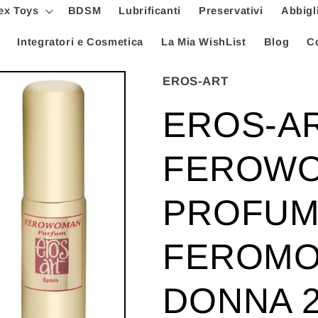
ex Toys
BDSM
Lubrificanti
Preservativi
Abbigl
Integratori e Cosmetica
La Mia WishList
Blog
Co
EROS-ART
EROS-AR
FEROW
PROFUM
FEROMO
DONNA 2