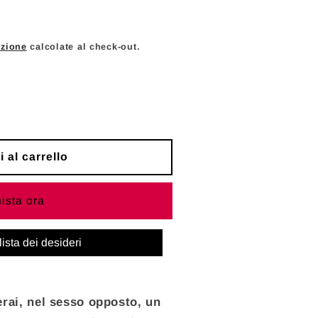
c
a
izione
calcolate al check-out.
 al carrello
ista ora
MAN
lista dei desideri
I
ai, nel sesso opposto, un