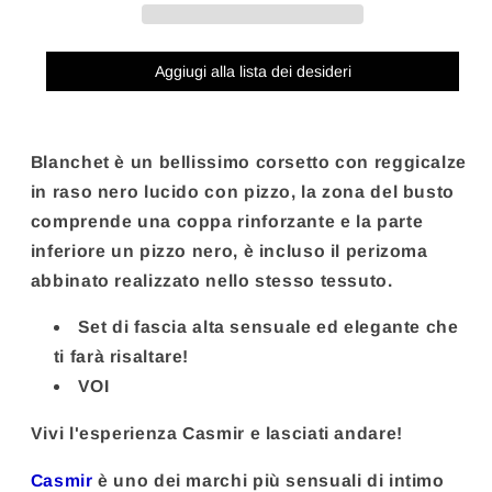
CON
CON
GIARRETTIERA
GIARRETTIERA
BY
BY
Aggiugi alla lista dei desideri
CASMIR
CASMIR
S/M
S/M
Blanchet è un bellissimo corsetto con reggicalze
in raso nero lucido con pizzo, la zona del busto
comprende una coppa rinforzante e la parte
inferiore un pizzo nero, è incluso il perizoma
abbinato realizzato nello stesso tessuto.
Set di fascia alta sensuale ed elegante che
ti farà risaltare!
VOI
Vivi l'esperienza Casmir e lasciati andare!
Casmir
è uno dei marchi più sensuali di intimo