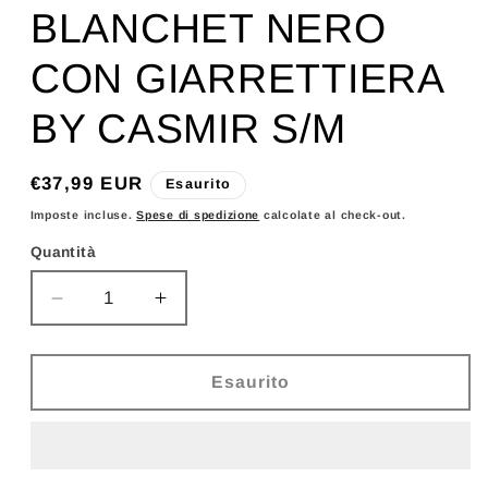
BLANCHET NERO
CON GIARRETTIERA
BY CASMIR S/M
Prezzo
€37,99 EUR
Esaurito
di
Imposte incluse.
Spese di spedizione
calcolate al check-out.
listino
Quantità
Diminuisci
Aumenta
quantità
quantità
per
per
CASMIR
CASMIR
Esaurito
-
-
CORSETTO
CORSETTO
BLANCHET
BLANCHET
NERO
NERO